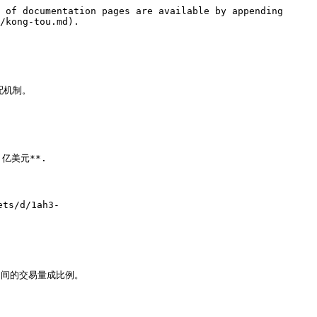
 of documentation pages are available by appending 
/kong-tou.md).

机制。

亿美元**.

ts/d/1ah3-
期间的交易量成比例。
