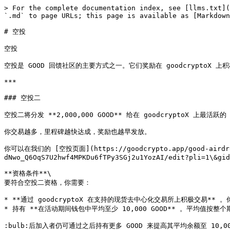
> For the complete documentation index, see [llms.txt](
`.md` to page URLs; this page is available as [Markdown
# 空投

空投

空投是 GOOD 回馈社区的主要方式之一。它们奖励在 goodcrypto
***

### 空投二

空投二将分发 **2,000,000 GOOD** 给在 goodcryptoX 上最
你交易越多，里程碑越快达成，奖励也越早发放。

你可以在我们的 [空投页面](https://goodcrypto.app/good-airdro
dNwo_Q6OqS7U2hwf4MPKDu6fTPy3SGj2u1YozAI/edit?pli=1\&gid
**资格条件**\

要符合空投二资格，你需要：

* **通过 goodcryptoX 在支持的现货去中心化交易所上积极交易** 
* 持有 **在活动期间钱包中平均至少 10,000 GOOD** 。平均值按整个
:bulb:后加入者仍可通过之后持有更多 GOOD 来提高其平均余额至 10,0