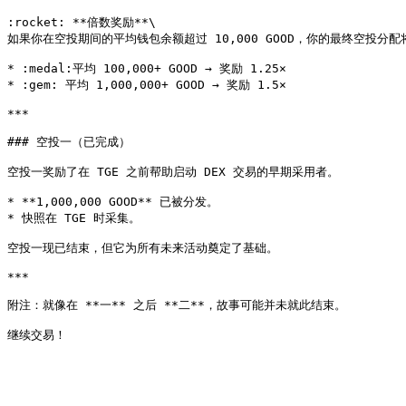
:rocket: **倍数奖励**\

如果你在空投期间的平均钱包余额超过 10,000 GOOD，你的最终空投分配
* :medal:平均 100,000+ GOOD → 奖励 1.25×

* :gem: 平均 1,000,000+ GOOD → 奖励 1.5×

***

### 空投一（已完成）

空投一奖励了在 TGE 之前帮助启动 DEX 交易的早期采用者。

* **1,000,000 GOOD** 已被分发。

* 快照在 TGE 时采集。

空投一现已结束，但它为所有未来活动奠定了基础。

***

附注：就像在 **一** 之后 **二**，故事可能并未就此结束。
