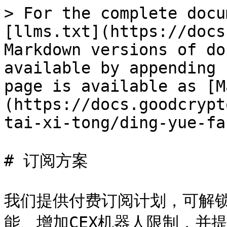
> For the complete docu
[llms.txt](https://docs
Markdown versions of do
available by appending 
page is available as [M
(https://docs.goodcrypt
tai-xi-tong/ding-yue-fa
# 订阅方案

我们提供付费订阅计划，可解锁
能、增加CEX机器人限制，并提