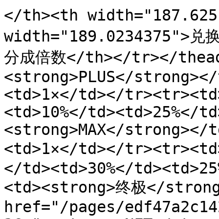
</th><th width="187.6
width="189.0234375">
分成倍数</th></tr></thead
<strong>PLUS</strong></
<td>1×</td></tr><tr><td
<td>10%</td><td>25%</td
<strong>MAX</strong></t
<td>1×</td></tr><tr><
</td><td>30%</td><td>25
<td><strong>终极</strong
href="/pages/edf47a2c14