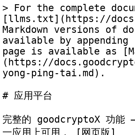
> For the complete docu
[llms.txt](https://docs
Markdown versions of do
available by appending 
page is available as [M
(https://docs.goodcrypt
yong-ping-tai.md).

# 应用平台

完整的 goodcryptoX 功
一应用上可用， [网页版]