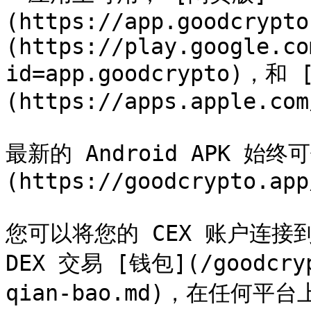
(https://app.goodcrypto
(https://play.google.co
id=app.goodcrypto)，和 [
(https://apps.apple.com
最新的 Android APK 始
(https://goodcrypto.app
您可以将您的 CEX 账户连接到 
DEX 交易 [钱包](/goodcryp
qian-bao.md)，在任何平台